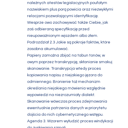
należnych atestów legislacyjnych poufałym
nazwiskiem plus porą powicia oraz niezwykłymi
relacjami pozwalającymi identyfikację.
Wesprze owo zachowywać także Ciebie, jak
zaś odbieraną specyfikację przed
nieupoważnionym wjazdem albo złem.
Podrozdział 2.3 Jakie są pokroje faktów, które
zasobna akumulować.
Papiery zamożna zbijać na tabun tonów, w
owym poprzez transkrypcję, skłanianie smakuj
skanowanie. Transkrypcja wtedy proces
kopiowania napisu z niejakiego jęzora do
odmiennego. Bronienie toż mechanizm
określania niejakiego mówienia względnie
wypowiedzi na niezrozumiały dialekt.
Skanowanie wówczas proces zdejmowania
ewentualnie patrzenia danych w priorytetu
dojścia do nich cybernetycznego wstępu.
Agenda 3. Wzorem wyłudzić proces windykacji
do zyskiwania szmali.