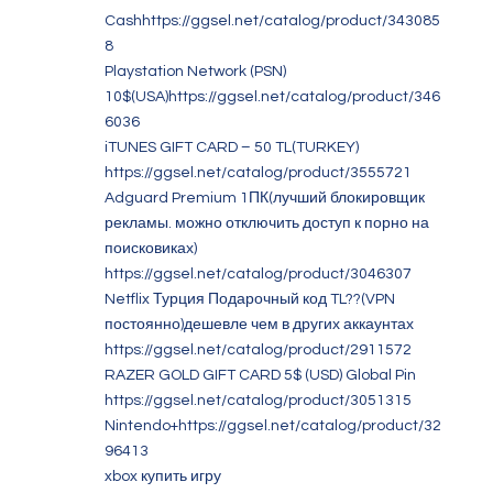
Cashhttps://ggsel.net/catalog/product/343085
8
Playstation Network (PSN)
10$(USA)https://ggsel.net/catalog/product/346
6036
iTUNES GIFT CARD – 50 TL(TURKEY)
https://ggsel.net/catalog/product/3555721
Adguard Premium 1ПК(лучший блокировщик
рекламы. можно отключить доступ к порно на
поисковиках)
https://ggsel.net/catalog/product/3046307
Netflix Турция Подарочный код TL??(VPN
постоянно)дешевле чем в других аккаунтах
https://ggsel.net/catalog/product/2911572
RAZER GOLD GIFT CARD 5$ (USD) Global Pin
https://ggsel.net/catalog/product/3051315
Nintendo+https://ggsel.net/catalog/product/32
96413
xbox купить игру