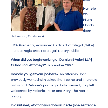
Hometo
wn:
Miami,
Florida
(born in
Hollywood, California)
Title
: Paralegal, Advanced Certified Paralegal (NALA),
Florida Registered Paralegal; Notary Public
When did you begin working at Damian & Valori, LLP |
Culmo Trial Attorneys?
September 2007
How did you get your job here?
An attorney I had
previously worked with asked that I come and interview
as his and Melanie’s paralegal. I interviewed, truly felt
welcomed by Melanie, Peter and Mary. The rest is
history.
In a nutshell, what do you do your in role (one sentence