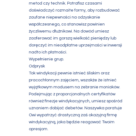
metod czy technik. Potrafisz czasami
doświadczyć rozmaite formy, aby rozbudować
zaufane niepewności na odzyskanie
współczesnego, co stanowisz powinien
życzliwemu dłużnikowi. Na dowód umiesz
zaoferować im gorszą wielkość pieniędzy lub
doręczyć im nieodpłatne uprzejmości w inwersji
nadto ich płatności.
Wypełnienie grup.
Odprysk
Tok windykacji pewnie istnieć śliskim oraz
pracochłonnym zajęciem, wszakże że istnieć
wyjątkowym modusem na zebranie moniaków.
Podejmując z proporcjonalnych certyfikatów
również finezje windykacyjnych, umiesz spośród
uznaniem dobijać debetów. Naszywka poratuje
Owi wypatrzyć drastyczną zaś okazyjną firmę
windykacyjną, jaka będzie reagować Twoim
opresjom.