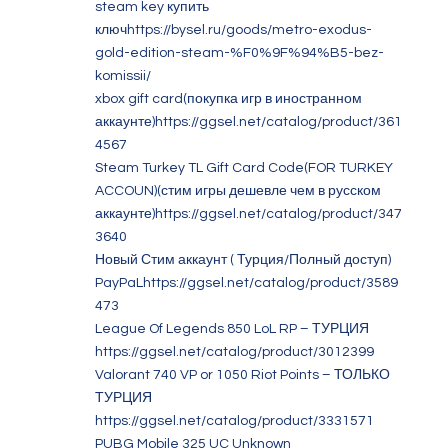
steam key купить
ключhttps://bysel.ru/goods/metro-exodus-
gold-edition-steam-%F0%9F%94%B5-bez-
komissii/
xbox gift card(покупка игр в иностранном
аккаунте)https://ggsel.net/catalog/product/361
4567
Steam Turkey TL Gift Card Code(FOR TURKEY
ACCOUN)(стим игры дешевле чем в русском
аккаунте)https://ggsel.net/catalog/product/347
3640
Новый Стим аккаунт ( Турция/Полный доступ)
PayPaLhttps://ggsel.net/catalog/product/3589
473
League Of Legends 850 LoL RP – ТУРЦИЯ
https://ggsel.net/catalog/product/3012399
Valorant 740 VP or 1050 Riot Points – ТОЛЬКО
ТУРЦИЯ
https://ggsel.net/catalog/product/3331571
PUBG Mobile 325 UC Unknown