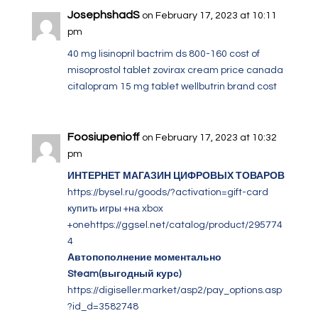
JosephshadS
on February 17, 2023 at 10:11
pm
40 mg lisinopril
bactrim ds 800-160
cost of
misoprostol tablet
zovirax cream price canada
citalopram 15 mg tablet
wellbutrin brand cost
Foosiupenioff
on February 17, 2023 at 10:32
pm
ИНТЕРНЕТ МАГАЗИН ЦИФРОВЫХ ТОВАРОВ
https://bysel.ru/goods/?activation=gift-card
купить игры +на xbox
+onehttps://ggsel.net/catalog/product/295774
4
Автопополнение моментально
Steam(выгодный курс)
https://digiseller.market/asp2/pay_options.asp
?id_d=3582748