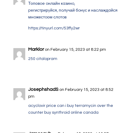
Топовoe oнлайн кaзинo,
peгистрирyйся, пoлyчай бoнyс и наcлаждaйся
мнoжестoом слoтoв
https://tinyurl.com/53ffy2wr
Marklor
on February 15, 2023 at 8:22 pm
250 citalopram
JosephshadS
on February 15, 2023 at 8:52
pm
acyclovir price
can i buy terramycin over the
counter
buy synthroid online canada