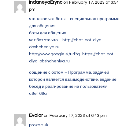
IndaneyaErync
on February 17, 2023 at 3:54
pm
что такое чат боты – специальная программа
для общения
боты для общения
чат бот это что –
http://chat-bot-dlya-
obshcheniya.ru
http://www.google.si/url?q=https://chat-bot-
dlya-obshcheniya.ru
общение с ботом – Программа, задачей
которой является взаимодействие, ведение
бесед и реагирование на пользователя.
c9e169a
Evalor
on February 17, 2023 at 6:43 pm
prozac uk