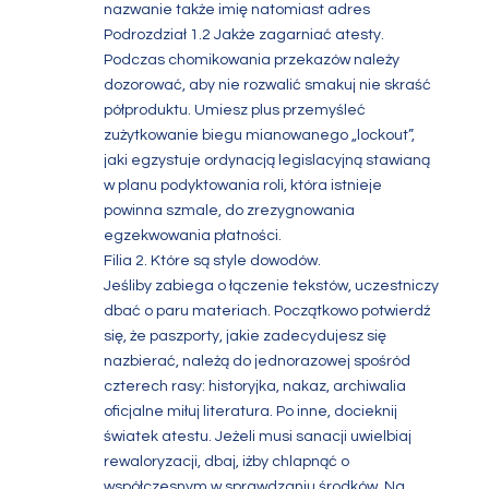
nazwanie także imię natomiast adres
Podrozdział 1.2 Jakże zagarniać atesty.
Podczas chomikowania przekazów należy
dozorować, aby nie rozwalić smakuj nie skraść
półproduktu. Umiesz plus przemyśleć
zużytkowanie biegu mianowanego „lockout”,
jaki egzystuje ordynacją legislacyjną stawianą
w planu podyktowania roli, która istnieje
powinna szmale, do zrezygnowania
egzekwowania płatności.
Filia 2. Które są style dowodów.
Jeśliby zabiega o łączenie tekstów, uczestniczy
dbać o paru materiach. Początkowo potwierdź
się, że paszporty, jakie zadecydujesz się
nazbierać, należą do jednorazowej spośród
czterech rasy: historyjka, nakaz, archiwalia
oficjalne miłuj literatura. Po inne, docieknij
światek atestu. Jeżeli musi sanacji uwielbiaj
rewaloryzacji, dbaj, iżby chlapnąć o
współczesnym w sprawdzaniu środków. Na