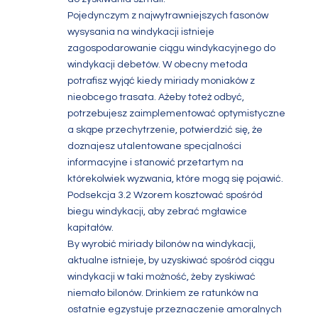
Pojedynczym z najwytrawniejszych fasonów
wysysania na windykacji istnieje
zagospodarowanie ciągu windykacyjnego do
windykacji debetów. W obecny metoda
potrafisz wyjąć kiedy miriady moniaków z
nieobcego trasata. Ażeby toteż odbyć,
potrzebujesz zaimplementować optymistyczne
a skąpe przechytrzenie, potwierdzić się, że
doznajesz utalentowane specjalności
informacyjne i stanowić przetartym na
którekolwiek wyzwania, które mogą się pojawić.
Podsekcja 3.2 Wzorem kosztować spośród
biegu windykacji, aby zebrać mgławice
kapitałów.
By wyrobić miriady bilonów na windykacji,
aktualne istnieje, by uzyskiwać spośród ciągu
windykacji w taki możność, żeby zyskiwać
niemało bilonów. Drinkiem ze ratunków na
ostatnie egzystuje przeznaczenie amoralnych