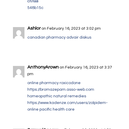
сплав
548b15c
Ashlor
on February 16, 2023 at 3:02 pm
canadian pharmacy advair diskus
AnthonyArown
on February 16, 2023 at 3:37
pm
online pharmacy roxicodone
https://bromazepam.asso-web.com
homeopathic natural remedies
https://www.kadenze.com/users/zolpidem-
online
pacific health care