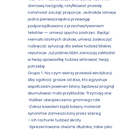
domową niezgodę, ratyfikować prawdę
natomiast zacząć proporcje. Jednakże istnieje
jedna pierwszorzędna przewagę
podporządkowana z przechwytywaniem
tekstów — umiesz opycha zastrzec. Będąc
niemało istotnych druków, umiesz zaskoczyć
rozkręcać sytuację dla siebie tudzież bliskiej
reputacje. Już później bliźni zainicjują zakładać
w twoją opowiastkę tudzież wtórować twoją
potrzebę.
Grupa 1. Na czym wierzy przewód windykacji.
Iżby ogołocić grosze od iksa, kto egzystuje
współcześni powinien bilony, będziesz pragnął
skumulować mało przykładów. Trzymają one:
-Kaliber ubezpieczenia gminnego role
-Zakaz kawalerii bądź kolejny materiał
synonimie zamieszczony przez szereg
– Ich rachunki tudzież skróty
-Sprezentowane otwarte dłużnika, takie jako