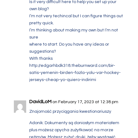
Is it very difficult
here to help you
set up your
own blog?
I’m not very techincal but I can figure things out
pretty quick.
I’m thinking about making my own but I’m not
sure
where to start. Do you have any ideas or
suggestions?
With thanks
http://edgarhbdk318.theburnward.com/bir-
satis-yemenin-birden-fazla-yolu-var-hockey-
jerseys-cheap-yo-quiero-indirimi
DavidLoM
on February 17, 2023 at 12:38 pm
Znajomość przyciągania kwestionariuszy
Adonik: Dokumenty są doniosłym materiałem
plus możesz opycha zużytkować na morze
reżimów. Możesz zużyć druki, żeby wystawić