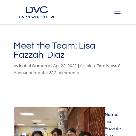
Meet the Team: Lisa
Fazzah-Diaz
by
Isabel Gamarra
|
Apr 22, 2021
|
Articles
,
Firm News &
Announcements
|
812 comments
Name:
Lisa
Fazzah-
Diaz