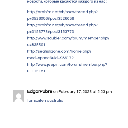
новости, которые касаются каждого из нас :
http://arabfm.net/vb/showthread.php?
p=3526086#post3526086
http://arabfm.net/vb/showthread.php?
p=3153773#post3153773
http://www.saubier.com/forum/member.php?
u=835591
http://seafishzone.com/home.php?
mod=space&uid=986172
http://www.jeepin.com/forum/member.php?
u=115181
EdgarPubre
on February 17, 2023 at 2:23 pm
tamoxifen australia