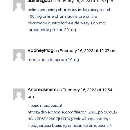
Jamesgub
on February 15, 2023 at 10:57 pm
online shopping pharmacy india
misoprostol
100 mg
online pharmacy store
online
pharmacy australia free delivery
12.5 mg
furosemide
prozac 30 mg
RodneyMog
on February 16, 2023 at 12:37 am
medicine citalopram 10mg
Andreasmem
on February 16, 2023 at 12:54
am
Привет товарищи!
https://drive.google.com/file/d/1Z3XEpblaCaEB
dSLzZP8E22b0ZjbBT3QO/view?usp=sharing
Предлагаем Вашему вниманию интересный