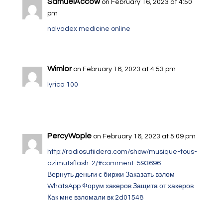
SamuelAccow
on February 16, 2023 at 4:50
pm
nolvadex medicine online
Wimlor
on February 16, 2023 at 4:53 pm
lyrica 100
PercyWople
on February 16, 2023 at 5:09 pm
http://radiosutiidera.com/show/musique-tous-
azimutsflash-2/#comment-593696
Вернуть деньги с биржи
Заказать взлом
WhatsApp
Форум хакеров
Защита от хакеров
Как мне взломали вк
2d01548